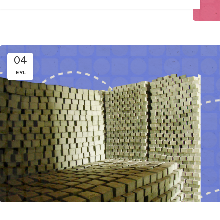
04
EYL