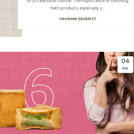
of a traditional routine. The importance of choosing
bath products, especially s...
OKUMAYA DEVAM ET
04
EYL