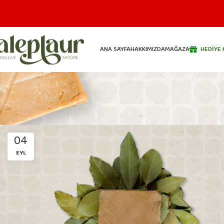
ANA SAYFA
HAKKIMIZDA
MAĞAZA
HEDIYE 
04
EYL