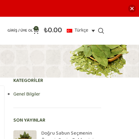
₺
0.00
0
Türkçe
GIRIŞ / ÜYE OL
KATEGORİLER
Genel Bilgiler
SON YAYINLAR
Doğru Sabun Seçmenin