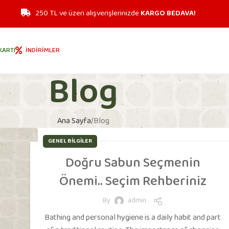
250 TL ve üzeri alışverişlerinizde
KARGO BEDAVA!
KARTI
İNDIRIMLER
Blog
Ana Sayfa
Blog
GENEL BILGILER
Doğru Sabun Seçmenin
Önemi.. Seçim Rehberiniz
By
admin
Bathing and personal hygiene is a daily habit and part