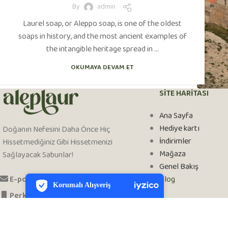
By
admin
Laurel soap, or Aleppo soap, is one of the oldest
soaps in history, and the most ancient examples of
the intangible heritage spread in ...
OKUMAYA DEVAM ET
SITE HARITASI
Ana Sayfa
Hediye kartı
Doğanın Nefesini Daha Önce Hiç
İndirimler
Hissetmediğiniz Gibi Hissetmenizi
Mağaza
Sağlayacak Sabunlar!
PCI-DSS Ödeme Güvenliği
Genel Bakış
7/24 Canlı Destek
E-posta:
info@aleplaur.com
Blog
Korumalı Alışveriş
iyzico Korumalı Alışveriş
Perkende:
+90 501 33 22 000
Daha Fazla Bilgi
Toptan:
+90 501 33 24 000
ALEPLAUREL TİCARET ™ [year]
GrowDose
Tarafından Oluşturulmuş