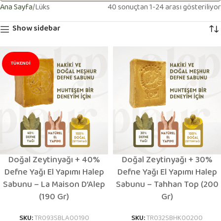
Ana Sayfa
Lüks
40 sonuçtan 1-24 arası gösteriliyor
Show sidebar
TÜKENDI
Doğal Zeytinyağı + 40%
Doğal Zeytinyağı + 30%
Defne Yağı El Yapımı Halep
Defne Yağı El Yapımı Halep
Sabunu – La Maison D’Alep
Sabunu – Tahhan Top (200
(190 Gr)
Gr)
SKU:
TR093SBLA00190
SKU:
TR032SBHK00200