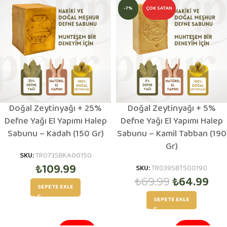
-7%
ÇOK SATAN
Doğal Zeytinyağı + 25%
Doğal Zeytinyağı + 5%
Defne Yağı El Yapımı Halep
Defne Yağı El Yapımı Halep
Sabunu – Kadah (150 Gr)
Sabunu – Kamil Tabban (190
Gr)
SKU:
TR073SBKA00150
₺
109.99
SKU:
TR039SBTS00190
₺
69.99
₺
64.99
SEPETE EKLE
SEPETE EKLE