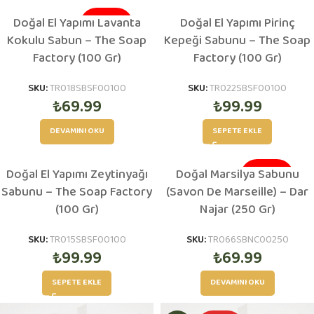
Doğal El Yapımı Lavanta
Doğal El Yapımı Pirinç
TÜKENDI
Kokulu Sabun – The Soap
Kepeği Sabunu – The Soap
Factory (100 Gr)
Factory (100 Gr)
SKU:
TR018SBSF00100
SKU:
TR022SBSF00100
₺
69.99
₺
99.99
DEVAMINI OKU
SEPETE EKLE
Doğal El Yapımı Zeytinyağı
Doğal Marsilya Sabunu
TÜKENDI
Sabunu – The Soap Factory
(Savon De Marseille) – Dar
(100 Gr)
Najar (250 Gr)
SKU:
TR015SBSF00100
SKU:
TR066SBNC00250
₺
99.99
₺
69.99
SEPETE EKLE
DEVAMINI OKU