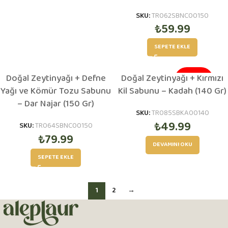
SKU:
TR062SBNC00150
₺
59.99
SEPETE EKLE
Doğal Zeytinyağı + Defne
Doğal Zeytinyağı + Kırmızı
TÜKENDI
Yağı ve Kömür Tozu Sabunu
Kil Sabunu – Kadah (140 Gr)
– Dar Najar (150 Gr)
SKU:
TR085SBKA00140
₺
49.99
SKU:
TR064SBNC00150
₺
79.99
DEVAMINI OKU
SEPETE EKLE
1
2
→