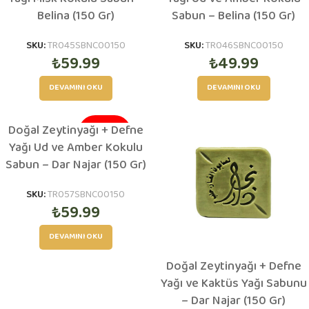
Belina (150 Gr)
Sabun – Belina (150 Gr)
SKU:
TR045SBNC00150
SKU:
TR046SBNC00150
₺
59.99
₺
49.99
DEVAMINI OKU
DEVAMINI OKU
Doğal Zeytinyağı + Defne
TÜKENDI
Yağı Ud ve Amber Kokulu
Sabun – Dar Najar (150 Gr)
SKU:
TR057SBNC00150
₺
59.99
DEVAMINI OKU
Doğal Zeytinyağı + Defne
Yağı ve Kaktüs Yağı Sabunu
– Dar Najar (150 Gr)