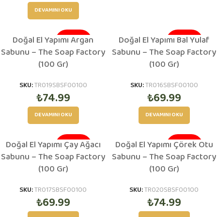
DEVAMINI OKU
Doğal El Yapımı Argan
Doğal El Yapımı Bal Yulaf
TÜKENDI
TÜKENDI
Sabunu – The Soap Factory
Sabunu – The Soap Factory
(100 Gr)
(100 Gr)
SKU:
TR019SBSF00100
SKU:
TR016SBSF00100
₺
74.99
₺
69.99
DEVAMINI OKU
DEVAMINI OKU
Doğal El Yapımı Çay Ağacı
Doğal El Yapımı Çörek Otu
TÜKENDI
TÜKENDI
Sabunu – The Soap Factory
Sabunu – The Soap Factory
(100 Gr)
(100 Gr)
SKU:
TR017SBSF00100
SKU:
TR020SBSF00100
₺
69.99
₺
74.99