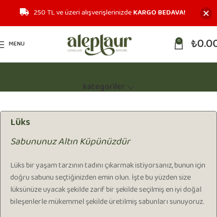
250 TL ve üzeri alışverişlerinizde
KARGO BEDAVA!
₺
0.0
0
MENU
Lüks
kategoriler
Lüks
Sabununuz Altın Küpünüzdür
Lüks bir yaşam tarzının tadını çıkarmak istiyorsanız, bunun için
doğru sabunu seçtiğinizden emin olun. İşte bu yüzden size
lüksünüze uyacak şekilde zarif bir şekilde seçilmiş en iyi doğal
bileşenlerle mükemmel şekilde üretilmiş sabunları sunuyoruz.