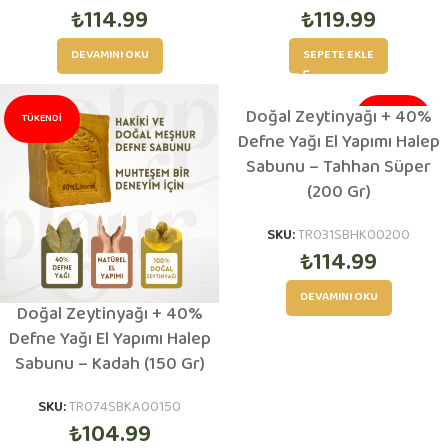
₺
114.99
₺
119.99
DEVAMINI OKU
SEPETE EKLE
Doğal Zeytinyağı + 40%
TÜKENDI
TÜKENDI
Defne Yağı El Yapımı Halep
Sabunu – Tahhan Süper
ÇOK SATAN
(200 Gr)
SKU:
TR031SBHK00200
₺
114.99
DEVAMINI OKU
Doğal Zeytinyağı + 40%
Defne Yağı El Yapımı Halep
Sabunu – Kadah (150 Gr)
SKU:
TR074SBKA00150
₺
104.99