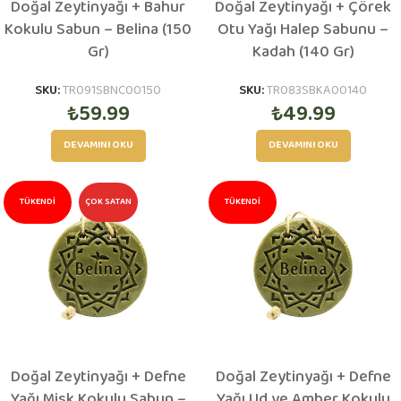
Doğal Zeytinyağı + Bahur
Doğal Zeytinyağı + Çörek
TÜKENDI
TÜKENDI
Kokulu Sabun – Belina (150
Otu Yağı Halep Sabunu –
Gr)
Kadah (140 Gr)
SKU:
TR091SBNC00150
SKU:
TR083SBKA00140
₺
59.99
₺
49.99
DEVAMINI OKU
DEVAMINI OKU
TÜKENDI
ÇOK SATAN
TÜKENDI
Doğal Zeytinyağı + Defne
Doğal Zeytinyağı + Defne
Yağı Misk Kokulu Sabun –
Yağı Ud ve Amber Kokulu