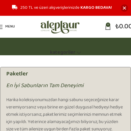
250 TL ve üzeri alışverişlerinizde
KARGO BEDAVA!
₺
0.0
0
MENU
Paketler
kategoriler
Paketler
En İyi Sabunların Tam Deneyimi
Harika koleksiyonumuzdan hangi sabunu seçeceğinize karar
veremiyorsanız veya birine en güzel duygusal hediyeyi hediye
etmek istiyorsanız, paketlerimiz seçimlerinizi memnun etmek
için yapıldı. Yeterince alamayacağımızı biliyoruz, bu yüzden
size ve tüm ailenize uygun birden fazla paket sunuyoruz.