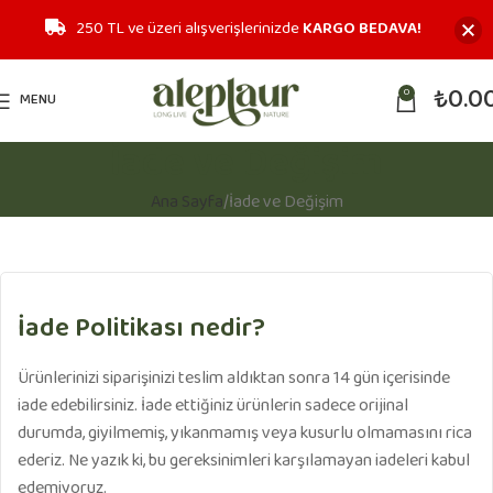
250 TL ve üzeri alışverişlerinizde
KARGO BEDAVA!
₺
0.0
0
MENU
İade ve Değişim
Ana Sayfa
İade ve Değişim
İade Politikası nedir?
Ürünlerinizi siparişinizi teslim aldıktan sonra 14 gün içerisinde
iade edebilirsiniz. İade ettiğiniz ürünlerin sadece orijinal
durumda, giyilmemiş, yıkanmamış veya kusurlu olmamasını rica
ederiz. Ne yazık ki, bu gereksinimleri karşılamayan iadeleri kabul
edemiyoruz.