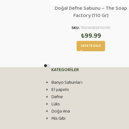
Doğal Defne Sabunu – The Soap
Factory (110 Gr)
SKU:
TR014SBSF00110
₺
99.99
SEPETE EKLE
KATEGORİLER
Banyo Sabunları
El yapımı
Defne
Lüks
Doğa Ana
Mis Gibi