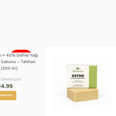
ı + 40% Defne Yağı
TÜKENDI
p Sabunu – Tahhan
 (200 Gr)
ÇOK SATAN
31SBHK00200
14.99
MINI OKU