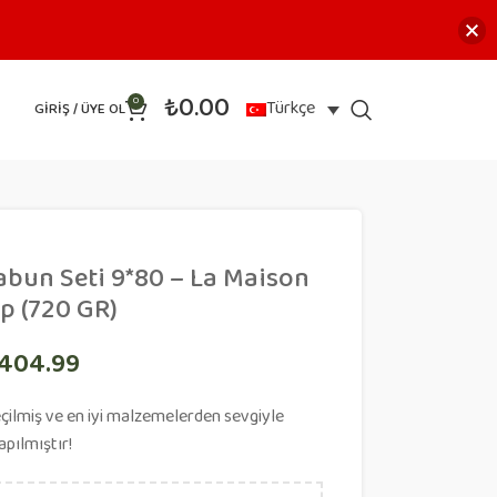
₺
0.00
0
Türkçe
GIRIŞ / ÜYE OL
abun Seti 9*80 – La Maison
ep (720 GR)
404.99
seçilmiş ve en iyi malzemelerden sevgiyle
apılmıştır!