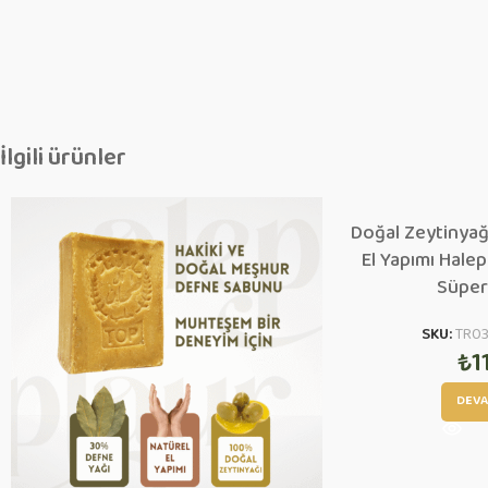
İlgili ürünler
Doğal Zeytinyağ
El Yapımı Hale
Süper
SKU:
TR0
₺
1
DEVA