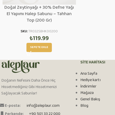
Doğal Zeytinyağı + 30% Defne Yağı
El Yapımı Halep Sabunu – Tahhan
Top (200 Gr)
SKU:
TR032SBHK00200
₺
119.99
SEPETE EKLE
SITE HARITASI
Ana Sayfa
Hediye kartı
Doğanın Nefesini Daha Önce Hiç
İndirimler
Hissetmediğiniz Gibi Hissetmenizi
Mağaza
Sağlayacak Sabunlar!
Genel Bakış
E-posta:
info@aleplaur.com
Blog
Perkende:
+90 501 33 22 000