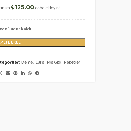
₺
125.00
tınıza
daha ekleyin!
ce 1 adet kaldı
EPETE EKLE
tegoriler:
Defne
,
Lüks
,
Mis Gibi
,
Paketler