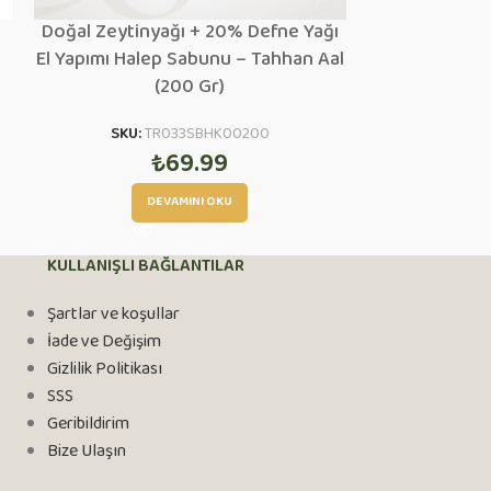
Doğal Zeytinyağı + 20% Defne Yağı
Doğal Zeytiny
El Yapımı Halep Sabunu – Tahhan Aal
Yapımı Halep 
(200 Gr)
SKU:
TR033SBHK00200
SKU:
T
₺
69.99
₺
69
DEVAMINI OKU
KULLANIŞLI BAĞLANTILAR
Şartlar ve koşullar
İade ve Değişim
Gizlilik Politikası
SSS
Geribildirim
Bize Ulaşın