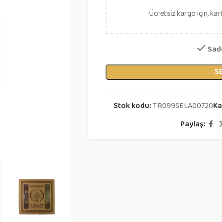
Ücretsiz kargo için, kar
Sade
S
Stok kodu:
TR099SELA00720
Ka
Paylaş: