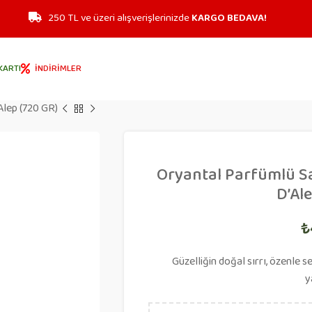
250 TL ve üzeri alışverişlerinizde
KARGO BEDAVA!
KARTI
İNDIRIMLER
Alep (720 GR)
Oryantal Parfümlü S
D’Al
₺
Güzelliğin doğal sırrı, özenle 
y