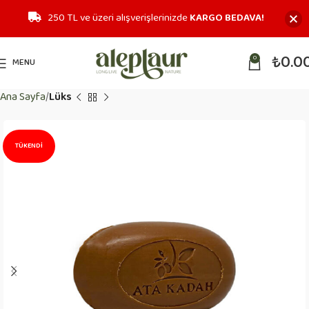
250 TL ve üzeri alışverişlerinizde
KARGO BEDAVA!
₺
0.0
0
MENU
Ana Sayfa
Lüks
TÜKENDI