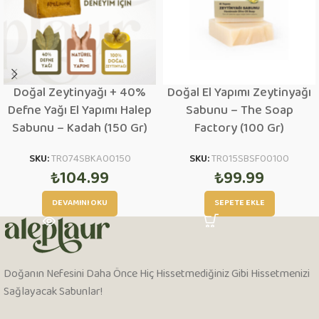
Doğal Zeytinyağı + 40%
Doğal El Yapımı Zeytinyağı
Defne Yağı El Yapımı Halep
Sabunu – The Soap
Sabunu – Kadah (150 Gr)
Factory (100 Gr)
SKU:
TR074SBKA00150
SKU:
TR015SBSF00100
₺
104.99
₺
99.99
DEVAMINI OKU
SEPETE EKLE
Doğanın Nefesini Daha Önce Hiç Hissetmediğiniz Gibi Hissetmenizi
Sağlayacak Sabunlar!