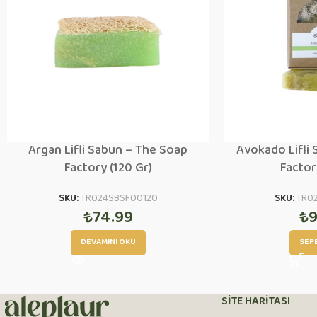
Argan Lifli Sabun – The Soap
Avokado Lifli
Factory (120 Gr)
Factor
SKU:
TR024SBSF00120
SKU:
TR0
₺
74.99
₺
9
DEVAMINI OKU
SEP
SITE HARITASI