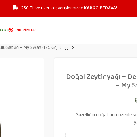
250 TL ve üzeri alışverişlerinizde
KARGO BEDAVA!
KARTI
İNDIRIMLER
ulu Sabun – My Swan (125 Gr)
Doğal Zeytinyağı + D
– My S
Güzelliğin doğal sırrı, özenle 
y