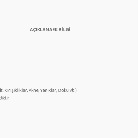
AÇIKLAMA
EK BILGI
 Kırışıklıklar, Akne, Yanıklar, Doku vb.)
iktir.