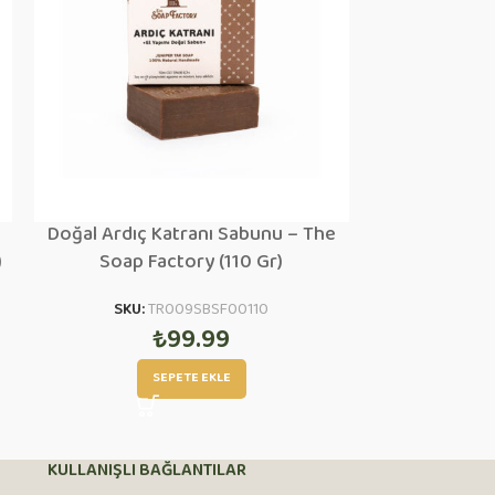
Doğal Ardıç Katranı Sabunu – The
Doğal Zeytin
)
Soap Factory (110 Gr)
El Yapımı Hal
SKU:
TR009SBSF00110
₺
99.99
SKU:
T
SEPETE EKLE
D
KULLANIŞLI BAĞLANTILAR