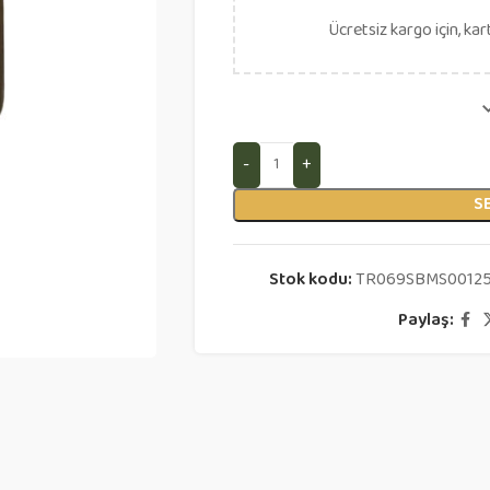
Ücretsiz kargo için, kar
S
Stok kodu:
TR069SBMS0012
Paylaş: