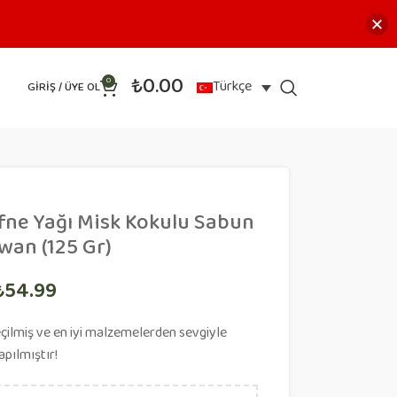
₺
0.00
0
Türkçe
GIRIŞ / ÜYE OL
efne Yağı Misk Kokulu Sabun
wan (125 Gr)
₺
54.99
seçilmiş ve en iyi malzemelerden sevgiyle
apılmıştır!