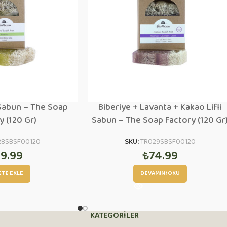
 Sabun – The Soap
Biberiye + Lavanta + Kakao Lifli
y (120 Gr)
Sabun – The Soap Factory (120 Gr
28SBSF00120
SKU:
TR029SBSF00120
9.99
₺
74.99
ETE EKLE
DEVAMINI OKU
KATEGORİLER