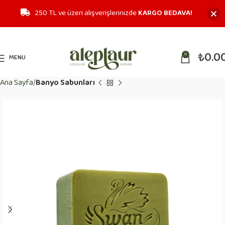
250 TL ve üzeri alışverişlerinizde
KARGO BEDAVA!
₺
0.0
0
MENU
Ana Sayfa
Banyo Sabunları