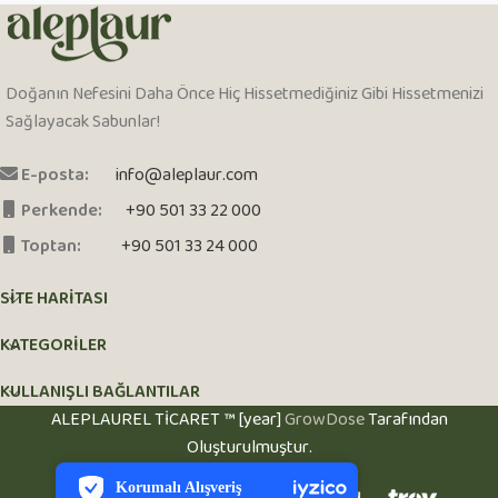
Doğanın Nefesini Daha Önce Hiç Hissetmediğiniz Gibi Hissetmenizi
Sağlayacak Sabunlar!
E-posta:
info@aleplaur.com
Perkende:
+90 501 33 22 000
Toptan:
+90 501 33 24 000
SITE HARITASI
KATEGORİLER
KULLANIŞLI BAĞLANTILAR
ALEPLAUREL TİCARET ™ [year]
GrowDose
Tarafından
PCI-DSS Ödeme Güvenliği
Oluşturulmuştur.
7/24 Canlı Destek
Korumalı Alışveriş