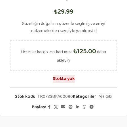
₺
29.99
Güzelliğin doğal sırrı, özenle seçilmiş ve en iyi
malzemelerden sevgiyle yapılmıştır!
₺
125.00
Ücretsiz kargo için, kartınıza
daha
ekleyin!
Stokta yok
Stok kodu:
TR078SBKA00090
Kategoriler:
Mis Gibi
Paylaş: