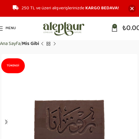
250 TL ve üzeri alışverişlerinizde
KARGO BEDAVA!
₺
0.0
0
MENU
Ana Sayfa
Mis Gibi
TÜKENDI