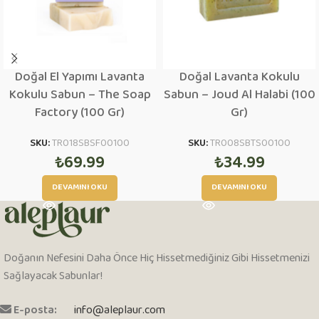
Doğal El Yapımı Lavanta
Doğal Lavanta Kokulu
Kokulu Sabun – The Soap
Sabun – Joud Al Halabi (100
Factory (100 Gr)
Gr)
SKU:
TR018SBSF00100
SKU:
TR008SBTS00100
₺
69.99
₺
34.99
DEVAMINI OKU
DEVAMINI OKU
Doğanın Nefesini Daha Önce Hiç Hissetmediğiniz Gibi Hissetmenizi
Sağlayacak Sabunlar!
E-posta:
info@aleplaur.com