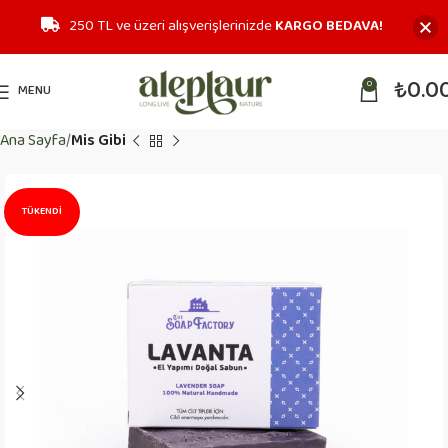
250 TL ve üzeri alışverişlerinizde
KARGO BEDAVA!
₺
0.0
0
MENU
Ana Sayfa
Mis Gibi
TÜKENDI