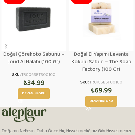
Doğal Çörekoto Sabunu –
Doğal El Yapımı Lavanta
Joud Al Halabi (100 Gr)
Kokulu Sabun – The Soap
Factory (100 Gr)
SKU:
TR006SBTS00100
₺
34.99
SKU:
TR018SBSF00100
₺
69.99
DEVAMINI OKU
DEVAMINI OKU
Doğanın Nefesini Daha Önce Hiç Hissetmediğiniz Gibi Hissetmenizi