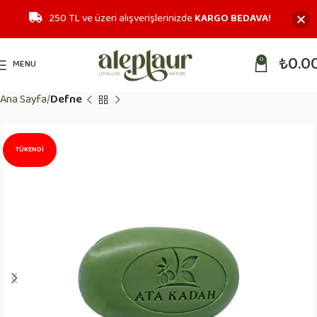
250 TL ve üzeri alışverişlerinizde
KARGO BEDAVA!
₺
0.0
0
MENU
Ana Sayfa
Defne
TÜKENDI