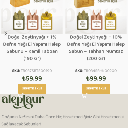
Doğal Zeytinyağı + 1%
Doğal Zeytinyağı + 10%
Defne Yağı El Yapımı Halep
Defne Yağı El Yapımı Halep
Sabunu – Kamil Tabban
Sabun – Tahhan Mumtaz
(190 Gr)
(200 Gr)
SKU:
TR037SBTS00190
SKU:
TR034SBHK00200
₺
59.99
₺
99.99
SEPETE EKLE
SEPETE EKLE
Doğanın Nefesini Daha Önce Hiç Hissetmediğiniz Gibi Hissetmenizi
Sağlayacak Sabunlar!