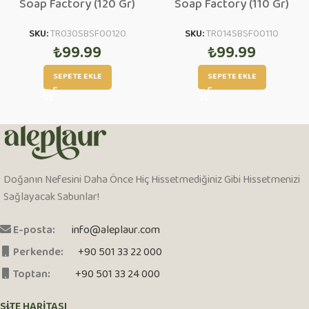
Soap Factory (120 Gr)
Soap Factory (110 Gr)
SKU:
TR030SBSF00120
SKU:
TR014SBSF00110
₺
99.99
₺
99.99
SEPETE EKLE
SEPETE EKLE
Doğanın Nefesini Daha Önce Hiç Hissetmediğiniz Gibi Hissetmenizi
Sağlayacak Sabunlar!
E-posta:
info@aleplaur.com
Perkende:
+90 501 33 22 000
Toptan:
+90 501 33 24 000
SITE HARITASI