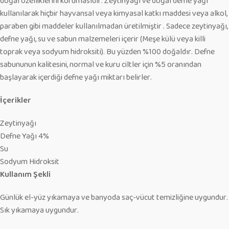
doğal özelliklerini korumasıdır. Zeytinyağı ve doğal defne yağı
kullanılarak hiçbir hayvansal veya kimyasal katkı maddesi veya alkol,
paraben gibi maddeler kullanılmadan üretilmiştir . Sadece zeytinyağı,
defne yağı, su ve sabun malzemeleri içerir (Meşe külü veya killi
toprak veya sodyum hidroksiti). Bu yüzden %100 doğaldır. Defne
sabununun kalitesini, normal ve kuru ciltler için %5 oranından
başlayarak içerdiği defne yağı miktarı belirler.
İçerikler
Zeytinyağı
Defne Yağı 4%
Su
Sodyum Hidroksit
Kullanım Şekli
Günlük el-yüz yıkamaya ve banyoda saç-vücut temizliğine uygundur.
Sık yıkamaya uygundur.