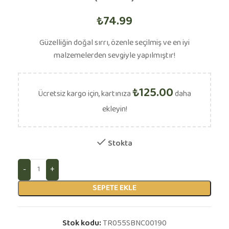
₺
74.99
Güzelliğin doğal sırrı, özenle seçilmiş ve en iyi
malzemelerden sevgiyle yapılmıştır!
₺
125.00
Ücretsiz kargo için, kartınıza
daha
ekleyin!
Stokta
SEPETE EKLE
Stok kodu:
TR055SBNC00190