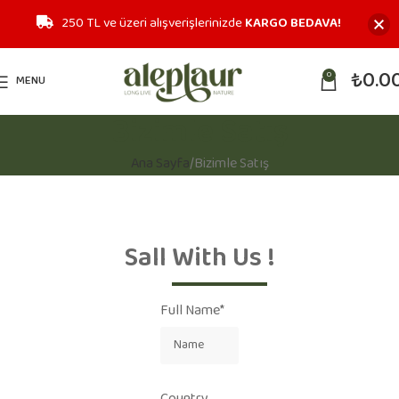
250 TL ve üzeri alışverişlerinizde
KARGO BEDAVA!
₺
0.0
0
MENU
Bizimle Satış
Ana Sayfa
Bizimle Satış
Sall
With Us
!
Full Name*