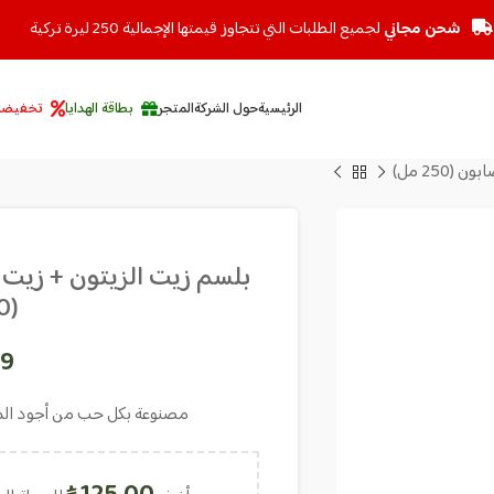
شحن مجاني
لجميع الطلبات التي تتجاوز قيمتها الإجمالية 250 ليرة تركية
الرئيسية
حول الشركة
المتجر
بطاقة الهدايا
تخفيضا
250 مل)
بلسم زيت الزيتون + زيت 
(250 مل)
99
مصنوعة بكل حب من أجود المكون