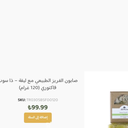
صابون الفريز الطبيعي مع ليفة – ذا سو
فاكتوري (120 غرام)
SKU:
TR030SBSF00120
₺
99.99
إضافة إلى السلة