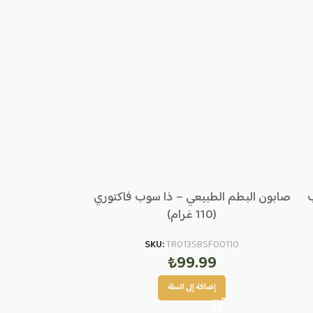
ب
صابون البطم الطبيعي – ذا سوب فاكتوري
(110 غرام)
SKU:
TR013SBSF00110
₺
99.99
إضافة إلى السلة