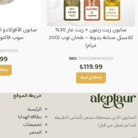
صابون زيت زيتون + زيت غار 30%
صابون الأفوكادو ا
كلاسيكي صناعة يدوية – طحان توب (200
سوب فاكتوري (120
غرام)
BSF00120
.99
SKU:
TR032SBHK00200
₺
119.99
إضافة 
إضافة إلى السلة
خريطة الموقع
الرئيسية
بطاقة الهدايا
الصابون الذي سيجعلك تشعر بأنفاس الطبيعة
تخفيضات
كما لم تفعل من قبل!
المتجر