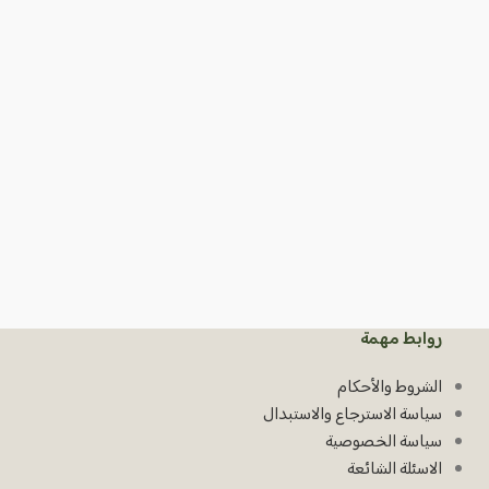
صابون الغار ال
(110 غرام)
00110
9
إ
روابط مهمة
الشروط والأحكام
سياسة الاسترجاع والاستبدال
سياسة الخصوصية
الاسئلة الشائعة