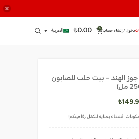
₺
0.00
0
العربية
ت
دخول / إنشاء حساب
جوز الهند – بيت حلب للصابون
₺
149.
ات، مُنتقاة بعناية لتكمّل رفاهيتكم!