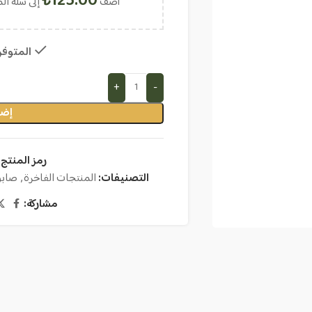
₺
125.00
أضف
إلى سلة ال
المتوفر ف
إضا
رمز المنتج:
التصنيفات:
المنتجات الفاخرة
,
صابو
مشاركة: