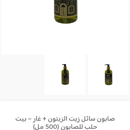
صابون سائل زيت الزيتون + غار – بيت
حلب للصابون (500 مل)