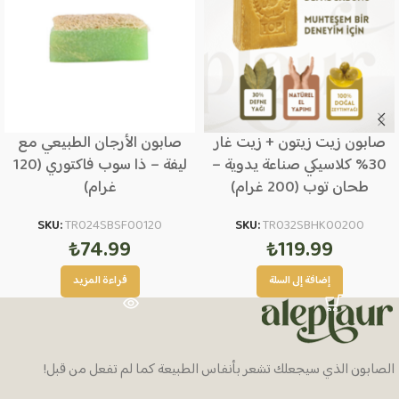
صابون زيت زيتون + زيت غار
صابون الأرجان الطبيعي مع
30% كلاسيكي صناعة يدوية –
ليفة – ذا سوب فاكتوري (120
طحان توب (200 غرام)
غرام)
SKU:
TR024SBSF00120
SKU:
TR032SBHK00200
₺
74.99
₺
119.99
إضافة إلى السلة
قراءة المزيد
الصابون الذي سيجعلك تشعر بأنفاس الطبيعة كما لم تفعل من قبل!