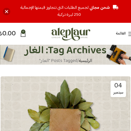
شحن مجاني
لجميع الطلبات التي تتجاوز قيمتها الإجمالية
250 ليرة تركية
₺
0.00
0
القائمة
Tag Archives: الغار
الرئيسية
Posts Tagged "الغار"
04
سبتمبر