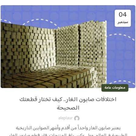
04
سبتمبر
معلومات عامة
اختلافات صابون الغار.. كيف تختار قطعتك
الصحيحة
aleplaur
يعتبر صابون الغار واحداً من أقدم وأشهر الصوابين التاريخية
الطبيعية في العالم. وعلى عكس باقي المنتجات، فإن قطع صابون الغار