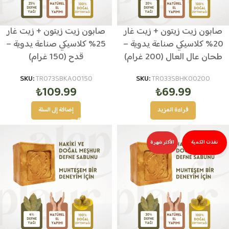
صابون زيت زيتون + زيت غار
صابون زيت زيتون + زيت غار
20% كلاسيكي صناعة يدوية –
25% كلاسيكي صناعة يدوية –
طحان عال العال (200 غرام)
قدح (150 غرام)
SKU:
TR073SBKA00150
SKU:
TR033SBHK00200
₺
109.99
₺
69.99
قراءة المزيد
إضافة إلى السلة
نفذت الكمية
الأكثر شهرة