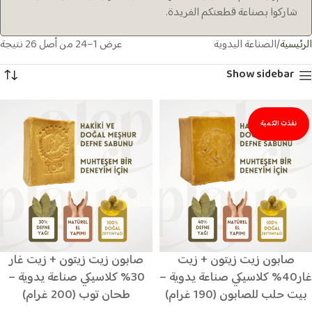
شاركوا بصناعة قطعتكم الفريدة.
الرئيسية
الصناعة اليدوية
عرض 1–24 من أصل 26 نتيجة
Show sidebar
نفذت الكمية
صابون زيت زيتون + زيت
صابون زيت زيتون + زيت غار
غار40% كلاسيكي صناعة يدوية –
30% كلاسيكي صناعة يدوية –
بيت حلب للصابون (190 غرام)
طحان توب (200 غرام)