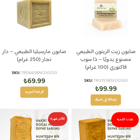
صابون زيت الزيتون الطبيعي
صابون مارسيليا الطبيعي – دار
مصنوع يدويًا – ذا سوب
نجار (250 غرام)
فاكتوري (100 غرام)
SKU:
TR066SBNC00250
₺
69.99
SKU:
TR015SBSF00100
₺
99.99
قراءة المزيد
إضافة إلى السلة
الأكثر شهرة
نفذت الكمية