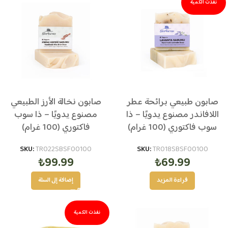
نفذت الكمية
صابون طبيعي برائحة عطر
صابون نخالة الأرز الطبيعي
اللافاندر مصنوع يدويًا – ذا
مصنوع يدويًا – ذا سوب
سوب فاكتوري (100 غرام)
فاكتوري (100 غرام)
SKU:
TR022SBSF00100
SKU:
TR018SBSF00100
₺
99.99
₺
69.99
قراءة المزيد
إضافة إلى السلة
نفذت الكمية