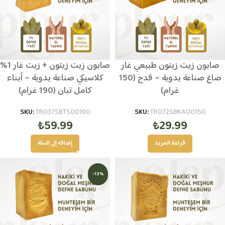
صابون زيت زيتون طبيعي غار
صابون زيت زيتون + زيت غار 1%
صاغ صناعة يدوية – قدح (150
كلاسيكي صناعة يدوية – أبناء
غرام)
كامل تبان (190 غرام)
SKU:
TR037SBTS00190
SKU:
TR072SBKA00150
₺
59.99
₺
29.99
قراءة المزيد
إضافة إلى السلة
-13%