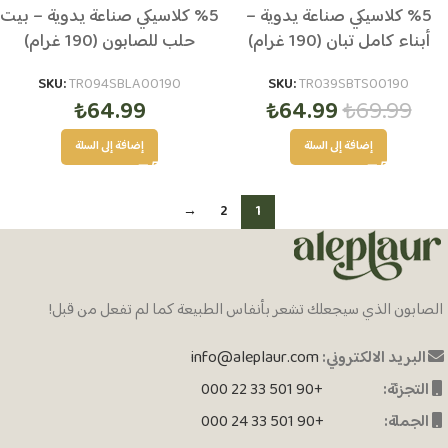
5% كلاسيكي صناعة يدوية –
5% كلاسيكي صناعة يدوية – بيت
أبناء كامل تبان (190 غرام)
حلب للصابون (190 غرام)
SKU:
TR094SBLA00190
SKU:
TR039SBTS00190
₺
64.99
₺
64.99
₺
69.99
إضافة إلى السلة
إضافة إلى السلة
→
2
1
الصابون الذي سيجعلك تشعر بأنفاس الطبيعة كما لم تفعل من قبل!
البريد الالكتروني:
info@aleplaur.com
التجزئة:
+90 501 33 22 000
الجملة:
+90 501 33 24 000