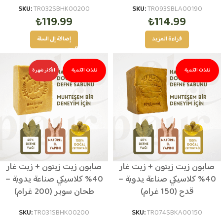
SKU:
TR032SBHK00200
SKU:
TR093SBLA00190
₺
119.99
₺
114.99
قراءة المزيد
إضافة إلى السلة
نفذت الكمية
نفذت الكمية
الأكثر شهرة
صابون زيت زيتون + زيت غار
صابون زيت زيتون + زيت غار
40% كلاسيكي صناعة يدوية –
40% كلاسيكي صناعة يدوية –
قدح (150 غرام)
طحان سوبر (200 غرام)
SKU:
TR031SBHK00200
SKU:
TR074SBKA00150